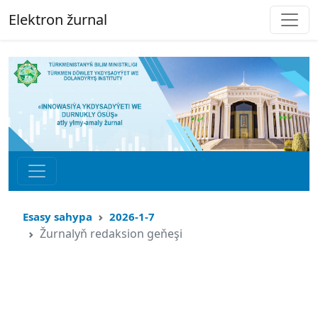
Elektron žurnal
Esasy sahypa
2026-1-7
Žurnalyň redaksion geňeşi