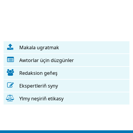
Makala ugratmak
Awtorlar üçin düzgünler
Redaksion geňeş
Ekspertleriň syny
Ylmy neşiriň etikasy