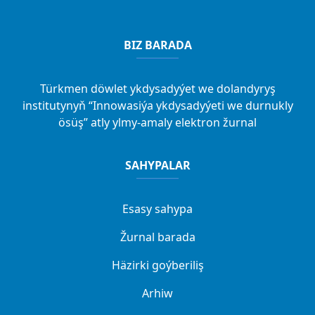
BIZ BARADA
Türkmen döwlet ykdysadyýet we dolandyryş
institutynyň “Innowasiýa ykdysadyýeti we durnukly
ösüş” atly ylmy-amaly elektron žurnal
SAHYPALAR
Esasy sahypa
Žurnal barada
Häzirki goýberiliş
Arhiw