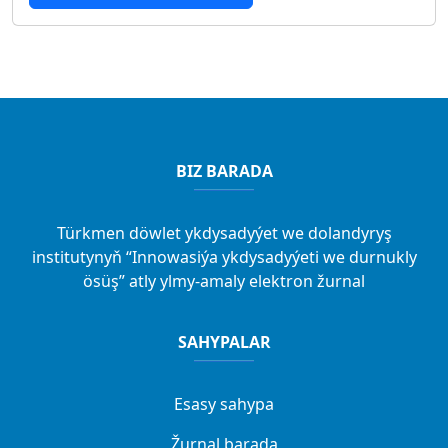
BIZ BARADA
Türkmen döwlet ykdysadyýet we dolandyryş
institutynyň “Innowasiýa ykdysadyýeti we durnukly
ösüş” atly ylmy-amaly elektron žurnal
SAHYPALAR
Esasy sahypa
Žurnal barada